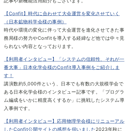
記事や新機能活用紹介もございます。
【Confit】時代に合わせて大会運営を変化させていく
（日本鉱物科学会様の事例）
時代や環境の変化に伴って大会運営を進化させてきた事
務局様の努力やConfitを導入する経緯など他では中々見
られない内容となっております。
【利用者インタビュー】「システムの信頼性、それが一
番大事」日本化学会様のConfit導入事例をご紹介しま
す！
講演数約5,000件という、日本でも有数の大規模学会で
ある日本化学会様のインタビュー記事です。「プログラ
ム編成をいかに精度高くするか」に挑戦したシステム導
入事例です。
【利用者インタビュー】応用物理学会様にリニューアル
したConfit公開サイトの感想を伺いました
2023年秋に