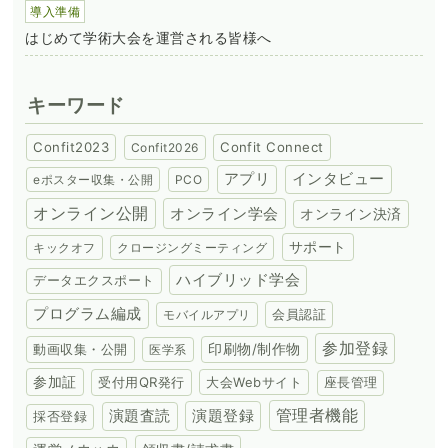
導入準備
はじめて学術大会を運営される皆様へ
キーワード
Confit2023
Confit Connect
Confit2026
アプリ
インタビュー
eポスター収集・公開
PCO
オンライン公開
オンライン学会
オンライン決済
サポート
キックオフ
クロージングミーティング
ハイブリッド学会
データエクスポート
プログラム編成
会員認証
モバイルアプリ
参加登録
動画収集・公開
印刷物/制作物
医学系
参加証
受付用QR発行
大会Webサイト
座長管理
演題登録
管理者機能
演題査読
採否登録