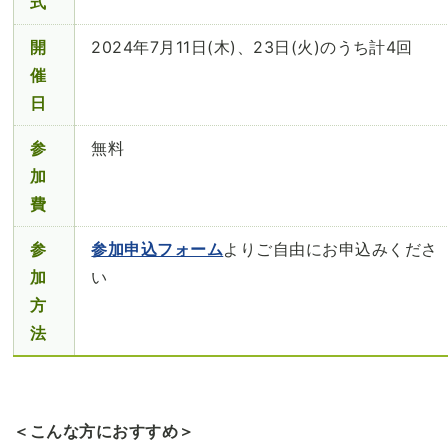
式
開
2024年7月11日(木)、23日(火)のうち計4回
催
日
参
無料
加
費
参
参加申込フォーム
よりご自由にお申込みくださ
加
い
方
法
＜こんな方におすすめ＞