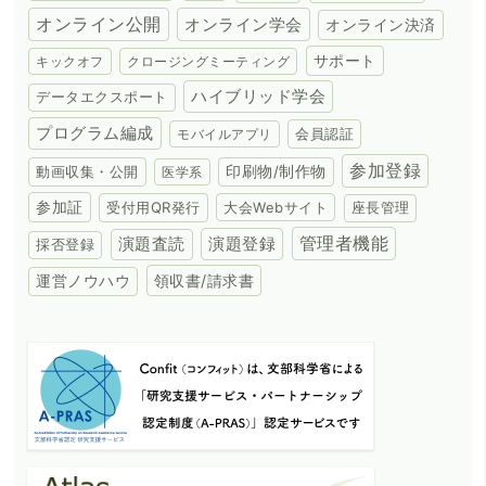
オンライン公開
オンライン学会
オンライン決済
サポート
キックオフ
クロージングミーティング
ハイブリッド学会
データエクスポート
プログラム編成
会員認証
モバイルアプリ
参加登録
動画収集・公開
印刷物/制作物
医学系
参加証
受付用QR発行
大会Webサイト
座長管理
演題登録
管理者機能
演題査読
採否登録
領収書/請求書
運営ノウハウ