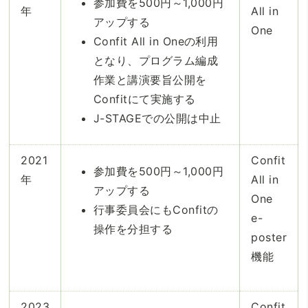
参加費を500円～1,000円
年
All in
アップする
One
Confit All in Oneの利用
となり、プログラム編成
作業と講演要旨公開を
Confitにて実施する
J-STAGEでの公開は中止
2021
Confit
参加費を500円～1,000円
年
All in
アップする
One
行事委員会にもConfitの
e-
操作を分担する
poster
機能
2023
Confit