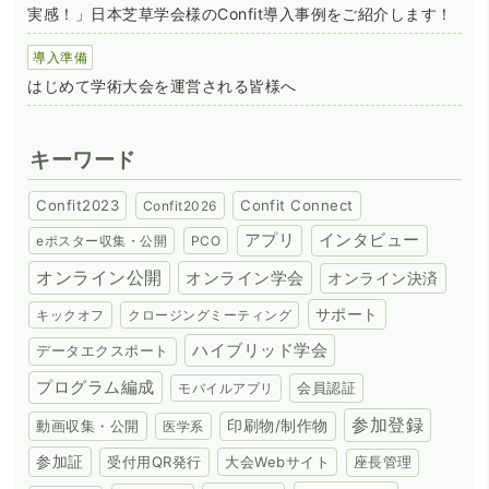
実感！」日本芝草学会様のConfit導入事例をご紹介します！
導入準備
はじめて学術大会を運営される皆様へ
キーワード
Confit2023
Confit Connect
Confit2026
アプリ
インタビュー
eポスター収集・公開
PCO
オンライン公開
オンライン学会
オンライン決済
サポート
キックオフ
クロージングミーティング
ハイブリッド学会
データエクスポート
プログラム編成
会員認証
モバイルアプリ
参加登録
動画収集・公開
印刷物/制作物
医学系
参加証
受付用QR発行
大会Webサイト
座長管理