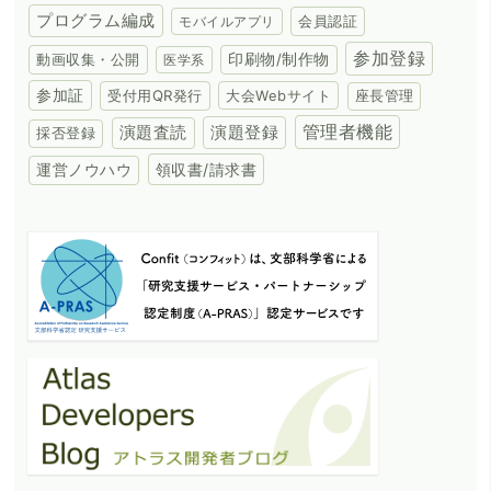
プログラム編成
会員認証
モバイルアプリ
参加登録
動画収集・公開
印刷物/制作物
医学系
参加証
受付用QR発行
大会Webサイト
座長管理
演題登録
管理者機能
演題査読
採否登録
領収書/請求書
運営ノウハウ