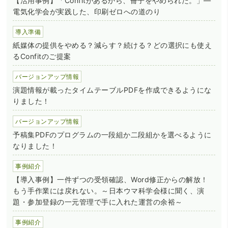
【活用事例】「Confitがあるから、冊子をやめられた。」―
電気化学会が実践した、印刷ゼロへの道のり
導入準備
紙媒体の提供をやめる？減らす？続ける？どの選択にも使え
るConfitのご提案
バージョンアップ情報
演題情報が載ったタイムテーブルPDFを作成できるようにな
りました！
バージョンアップ情報
予稿集PDFのプログラムの一段組か二段組かを選べるように
なりました！
事例紹介
【導入事例】一件ずつの受領確認、Word修正からの解放！
もう手作業には戻れない。～日本ウマ科学会様に聞く、演
題・参加登録の一元管理で手に入れた運営の余裕～
事例紹介