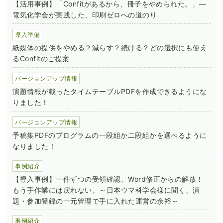
【活用事例】「Confitがあるから、冊子をやめられた。」―
電気化学会が実践した、印刷ゼロへの道のり
導入準備
紙媒体の提供をやめる？減らす？続ける？どの選択にも使え
るConfitのご提案
バージョンアップ情報
演題情報が載ったタイムテーブルPDFを作成できるようにな
りました！
バージョンアップ情報
予稿集PDFのプログラムの一段組か二段組かを選べるように
なりました！
事例紹介
【導入事例】一件ずつの受領確認、Word修正からの解放！
もう手作業には戻れない。～日本ウマ科学会様に聞く、演
題・参加登録の一元管理で手に入れた運営の余裕～
事例紹介