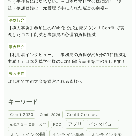
もう手作業には戻れない。～日本ウマ科学会様に聞く、演
題・参加登録の一元管理で手に入れた運営の余裕～
事例紹介
【導入事例】参加証のWeb化で郵送費ダウン ！Confit で実
現したコスト削減と事務局の心理的負担軽減
事例紹介
【利用者インタビュー】「事務局の負担が約5分の1に軽減を
実感！」日本芝草学会様のConfit導入事例をご紹介します！
導入準備
はじめて学術大会を運営される皆様へ
キーワード
Confit2023
Confit Connect
Confit2026
アプリ
インタビュー
eポスター収集・公開
PCO
オンライン公開
オンライン学会
オンライン決済