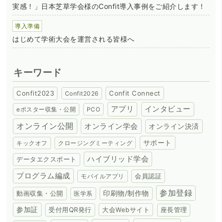
実感！」日本芝草学会様のConfit導入事例をご紹介します！
導入準備
はじめて学術大会を運営される皆様へ
キーワード
Confit2023
Confit Connect
Confit2026
アプリ
インタビュー
eポスター収集・公開
PCO
オンライン公開
オンライン学会
オンライン決済
サポート
キックオフ
クロージングミーティング
ハイブリッド学会
データエクスポート
プログラム編成
会員認証
モバイルアプリ
参加登録
動画収集・公開
印刷物/制作物
医学系
参加証
受付用QR発行
大会Webサイト
座長管理