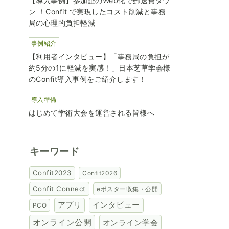
【導入事例】参加証のWeb化で郵送費ダウ
ン ！Confit で実現したコスト削減と事務
局の心理的負担軽減
事例紹介
【利用者インタビュー】「事務局の負担が
約5分の1に軽減を実感！」日本芝草学会様
のConfit導入事例をご紹介します！
導入準備
はじめて学術大会を運営される皆様へ
キーワード
Confit2023
Confit2026
Confit Connect
eポスター収集・公開
アプリ
インタビュー
PCO
オンライン公開
オンライン学会