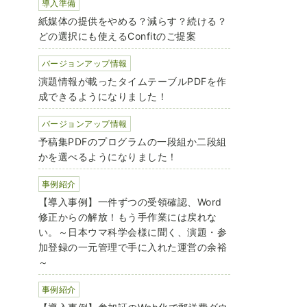
導入準備
紙媒体の提供をやめる？減らす？続ける？
どの選択にも使えるConfitのご提案
バージョンアップ情報
演題情報が載ったタイムテーブルPDFを作
成できるようになりました！
バージョンアップ情報
予稿集PDFのプログラムの一段組か二段組
かを選べるようになりました！
事例紹介
【導入事例】一件ずつの受領確認、Word
修正からの解放！もう手作業には戻れな
い。～日本ウマ科学会様に聞く、演題・参
加登録の一元管理で手に入れた運営の余裕
～
事例紹介