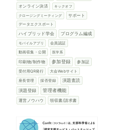
オンライン決済
キックオフ
サポート
クロージングミーティング
データエクスポート
ハイブリッド学会
プログラム編成
会員認証
モバイルアプリ
動画収集・公開
医学系
参加登録
参加証
印刷物/制作物
受付用QR発行
大会Webサイト
演題査読
座長管理
採否登録
演題登録
管理者機能
領収書/請求書
運営ノウハウ