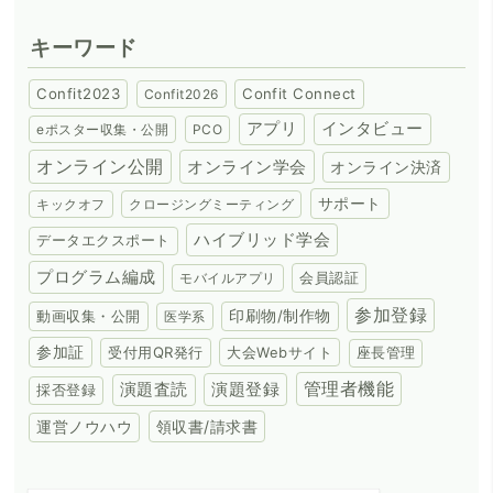
キーワード
Confit2023
Confit Connect
Confit2026
アプリ
インタビュー
eポスター収集・公開
PCO
オンライン公開
オンライン学会
オンライン決済
サポート
キックオフ
クロージングミーティング
ハイブリッド学会
データエクスポート
プログラム編成
会員認証
モバイルアプリ
参加登録
動画収集・公開
印刷物/制作物
医学系
参加証
受付用QR発行
大会Webサイト
座長管理
演題登録
管理者機能
演題査読
採否登録
領収書/請求書
運営ノウハウ