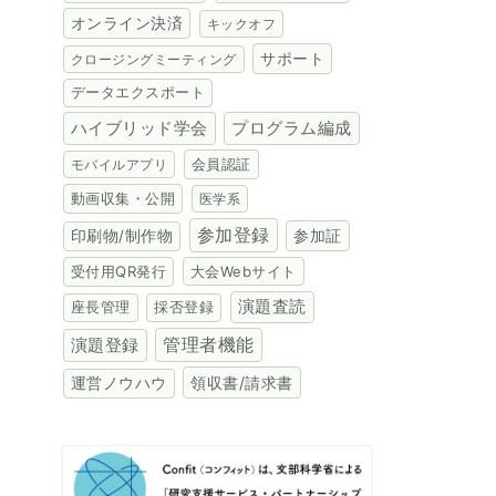
オンライン決済
キックオフ
サポート
クロージングミーティング
データエクスポート
ハイブリッド学会
プログラム編成
会員認証
モバイルアプリ
動画収集・公開
医学系
参加登録
参加証
印刷物/制作物
受付用QR発行
大会Webサイト
演題査読
座長管理
採否登録
演題登録
管理者機能
領収書/請求書
運営ノウハウ