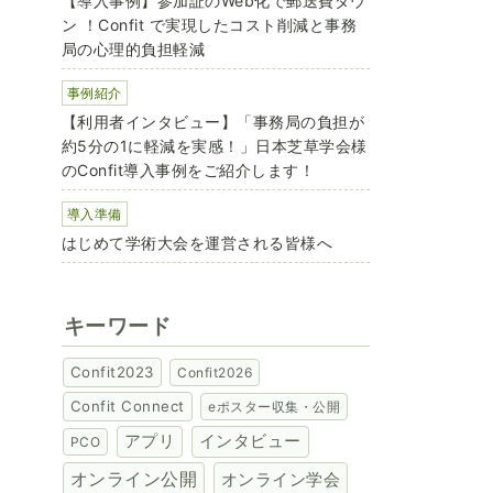
【導入事例】参加証のWeb化で郵送費ダウ
ン ！Confit で実現したコスト削減と事務
局の心理的負担軽減
事例紹介
【利用者インタビュー】「事務局の負担が
約5分の1に軽減を実感！」日本芝草学会様
のConfit導入事例をご紹介します！
導入準備
はじめて学術大会を運営される皆様へ
キーワード
Confit2023
Confit2026
Confit Connect
eポスター収集・公開
アプリ
インタビュー
PCO
オンライン公開
オンライン学会