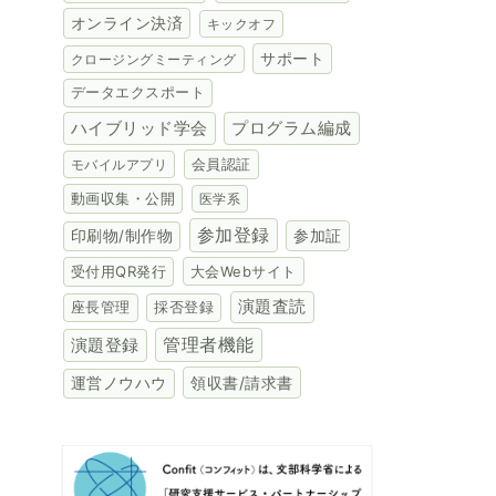
オンライン決済
キックオフ
サポート
クロージングミーティング
データエクスポート
ハイブリッド学会
プログラム編成
会員認証
モバイルアプリ
動画収集・公開
医学系
参加登録
参加証
印刷物/制作物
受付用QR発行
大会Webサイト
演題査読
座長管理
採否登録
演題登録
管理者機能
領収書/請求書
運営ノウハウ