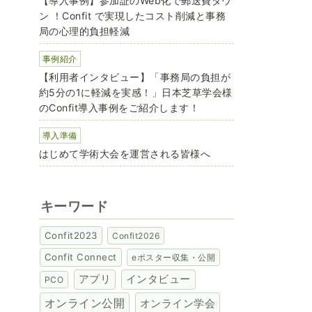
【導入事例】参加証のWeb化で郵送費ダウ
ン ！Confit で実現したコスト削減と事務
局の心理的負担軽減
事例紹介
【利用者インタビュー】「事務局の負担が
約5分の1に軽減を実感！」日本芝草学会様
のConfit導入事例をご紹介します！
導入準備
はじめて学術大会を運営される皆様へ
キーワード
Confit2023
Confit2026
Confit Connect
eポスター収集・公開
アプリ
インタビュー
PCO
オンライン公開
オンライン学会