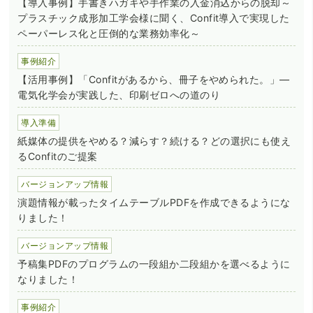
【導入事例】手書きハガキや手作業の入金消込からの脱却～
プラスチック成形加工学会様に聞く、Confit導入で実現した
ペーパーレス化と圧倒的な業務効率化～
事例紹介
【活用事例】「Confitがあるから、冊子をやめられた。」―
電気化学会が実践した、印刷ゼロへの道のり
導入準備
紙媒体の提供をやめる？減らす？続ける？どの選択にも使え
るConfitのご提案
バージョンアップ情報
演題情報が載ったタイムテーブルPDFを作成できるようにな
りました！
バージョンアップ情報
予稿集PDFのプログラムの一段組か二段組かを選べるように
なりました！
事例紹介