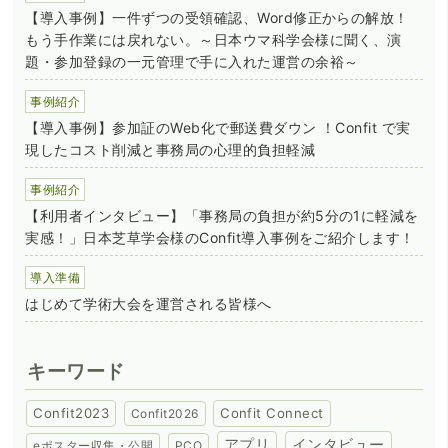
【導入事例】一件ずつの受領確認、Word修正からの解放！
もう手作業には戻れない。～日本ウマ科学会様に聞く、演
題・参加登録の一元管理で手に入れた運営の余裕～
事例紹介
【導入事例】参加証のWeb化で郵送費ダウン ！Confit で実
現したコスト削減と事務局の心理的負担軽減
事例紹介
【利用者インタビュー】「事務局の負担が約5分の1に軽減を
実感！」日本芝草学会様のConfit導入事例をご紹介します！
導入準備
はじめて学術大会を運営される皆様へ
キーワード
Confit2023
Confit Connect
Confit2026
アプリ
インタビュー
eポスター収集・公開
PCO