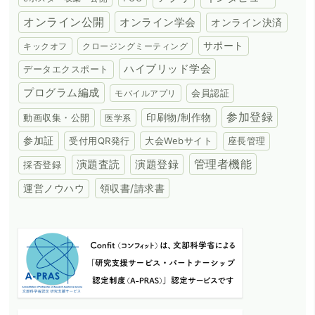
オンライン公開
オンライン学会
オンライン決済
サポート
キックオフ
クロージングミーティング
ハイブリッド学会
データエクスポート
プログラム編成
会員認証
モバイルアプリ
参加登録
動画収集・公開
印刷物/制作物
医学系
参加証
受付用QR発行
大会Webサイト
座長管理
演題登録
管理者機能
演題査読
採否登録
領収書/請求書
運営ノウハウ