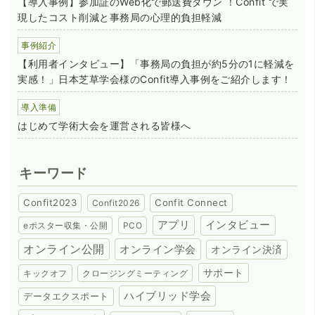
【導入事例】参加証のWeb化で郵送費ダウン ！Confit で実
現したコスト削減と事務局の心理的負担軽減
事例紹介
【利用者インタビュー】「事務局の負担が約5分の1に軽減を
実感！」日本芝草学会様のConfit導入事例をご紹介します！
導入準備
はじめて学術大会を運営される皆様へ
キーワード
Confit2023
Confit Connect
Confit2026
アプリ
インタビュー
eポスター収集・公開
PCO
オンライン公開
オンライン学会
オンライン決済
サポート
キックオフ
クロージングミーティング
ハイブリッド学会
データエクスポート