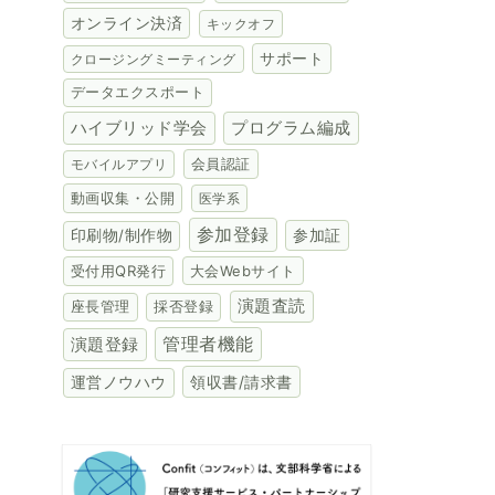
オンライン決済
キックオフ
サポート
クロージングミーティング
データエクスポート
ハイブリッド学会
プログラム編成
会員認証
モバイルアプリ
動画収集・公開
医学系
参加登録
参加証
印刷物/制作物
受付用QR発行
大会Webサイト
演題査読
座長管理
採否登録
演題登録
管理者機能
領収書/請求書
運営ノウハウ