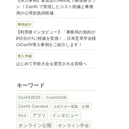
【導入事例】参加証のWeb化で郵送費ダウ
ン ！Confit で実現したコスト削減と事務
局の心理的負担軽減
事例紹介
【利用者インタビュー】「事務局の負担が
約5分の1に軽減を実感！」日本芝草学会様
のConfit導入事例をご紹介します！
導入準備
はじめて学術大会を運営される皆様へ
キーワード
Confit2023
Confit2026
Confit Connect
eポスター収集・公開
アプリ
インタビュー
PCO
オンライン公開
オンライン学会