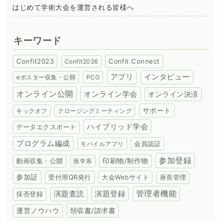
はじめて学術大会を運営される皆様へ
キーワード
Confit2023
Confit Connect
Confit2026
アプリ
インタビュー
eポスター収集・公開
PCO
オンライン公開
オンライン学会
オンライン決済
サポート
キックオフ
クロージングミーティング
ハイブリッド学会
データエクスポート
プログラム編成
会員認証
モバイルアプリ
参加登録
動画収集・公開
印刷物/制作物
医学系
参加証
受付用QR発行
大会Webサイト
座長管理
演題登録
管理者機能
演題査読
採否登録
領収書/請求書
運営ノウハウ