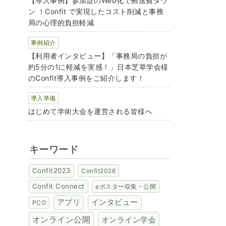
【導入事例】参加証のWeb化で郵送費ダウ
ン ！Confit で実現したコスト削減と事務
局の心理的負担軽減
事例紹介
【利用者インタビュー】「事務局の負担が
約5分の1に軽減を実感！」日本芝草学会様
のConfit導入事例をご紹介します！
導入準備
はじめて学術大会を運営される皆様へ
キーワード
Confit2023
Confit2026
Confit Connect
eポスター収集・公開
アプリ
インタビュー
PCO
オンライン公開
オンライン学会