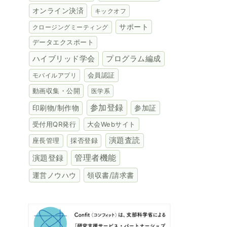
オンライン決済
キックオフ
サポート
クロージングミーティング
データエクスポート
ハイブリッド学会
プログラム編成
会員認証
モバイルアプリ
動画収集・公開
医学系
参加登録
参加証
印刷物/制作物
受付用QR発行
大会Webサイト
演題査読
座長管理
採否登録
演題登録
管理者機能
領収書/請求書
運営ノウハウ