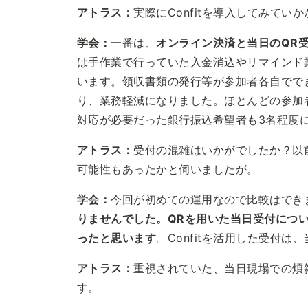
アトラス：
実際にConfitを導入してみてい
学会：
一番は、
オンライン決済と当日のQR
は手作業で行っていた入金消込やリマインド
います。領収書類の発行等が参加者各自でで
り、業務軽減になりました。ほとんどの参加
対応が必要だった銀行振込希望者も3名程度
アトラス：
受付の混雑はいかがでしたか？以
可能性もあったかと伺いましたが。
学会：
今回が初めての運用なので比較はでき
りませんでした。QRを用いた当日受付につ
ったと思います
。Confitを活用した受付
アトラス：
重視されていた、当日現場での煩
す。