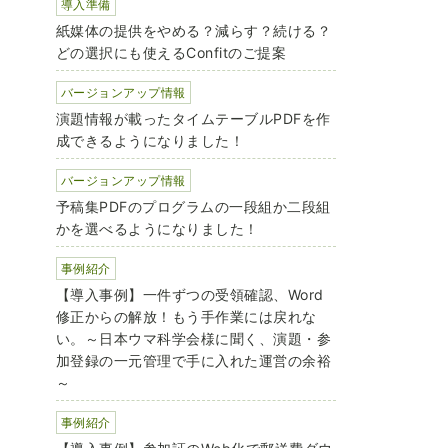
導入準備
紙媒体の提供をやめる？減らす？続ける？
どの選択にも使えるConfitのご提案
バージョンアップ情報
演題情報が載ったタイムテーブルPDFを作
成できるようになりました！
バージョンアップ情報
予稿集PDFのプログラムの一段組か二段組
かを選べるようになりました！
事例紹介
【導入事例】一件ずつの受領確認、Word
修正からの解放！もう手作業には戻れな
い。～日本ウマ科学会様に聞く、演題・参
加登録の一元管理で手に入れた運営の余裕
～
事例紹介