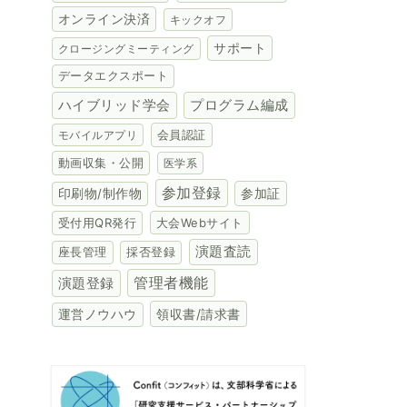
オンライン決済
キックオフ
サポート
クロージングミーティング
データエクスポート
ハイブリッド学会
プログラム編成
会員認証
モバイルアプリ
動画収集・公開
医学系
参加登録
参加証
印刷物/制作物
受付用QR発行
大会Webサイト
演題査読
座長管理
採否登録
演題登録
管理者機能
領収書/請求書
運営ノウハウ