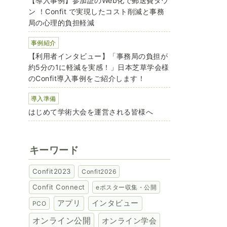
【導入事例】参加証のWeb化で郵送費ダウ
ン ！Confit で実現したコスト削減と事務
局の心理的負担軽減
事例紹介
【利用者インタビュー】「事務局の負担が
約5分の1に軽減を実感！」日本芝草学会様
のConfit導入事例をご紹介します！
導入準備
はじめて学術大会を運営される皆様へ
キーワード
Confit2023
Confit2026
Confit Connect
eポスター収集・公開
アプリ
インタビュー
PCO
オンライン公開
オンライン学会