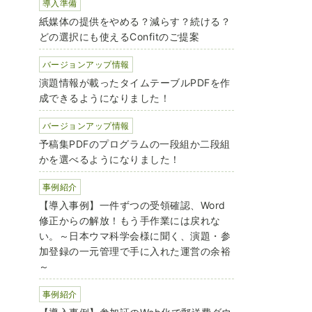
導入準備
紙媒体の提供をやめる？減らす？続ける？
どの選択にも使えるConfitのご提案
バージョンアップ情報
演題情報が載ったタイムテーブルPDFを作
成できるようになりました！
バージョンアップ情報
予稿集PDFのプログラムの一段組か二段組
かを選べるようになりました！
事例紹介
【導入事例】一件ずつの受領確認、Word
修正からの解放！もう手作業には戻れな
い。～日本ウマ科学会様に聞く、演題・参
加登録の一元管理で手に入れた運営の余裕
～
事例紹介