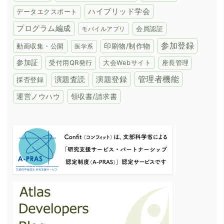
ハイブリッド学会
データエクスポート
プログラム編成
会員認証
モバイルアプリ
参加登録
動画収集・公開
印刷物/制作物
医学系
参加証
受付用QR発行
大会Webサイト
座長管理
演題登録
管理者機能
演題査読
採否登録
領収書/請求書
運営ノウハウ