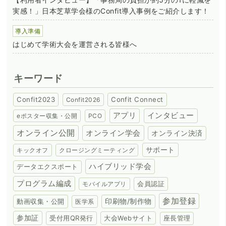
実感！」日本芝草学会様のConfit導入事例をご紹介します！
導入準備
はじめて学術大会を運営される皆様へ
キーワード
Confit2023
Confit Connect
Confit2026
アプリ
インタビュー
eポスター収集・公開
PCO
オンライン公開
オンライン学会
オンライン決済
サポート
キックオフ
クロージングミーティング
ハイブリッド学会
データエクスポート
プログラム編成
会員認証
モバイルアプリ
参加登録
動画収集・公開
印刷物/制作物
医学系
参加証
受付用QR発行
大会Webサイト
座長管理