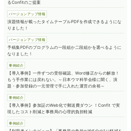
るConfitのご提案
バージョンアップ情報
演題情報が載ったタイムテーブルPDFを作成できるようにな
りました！
バージョンアップ情報
予稿集PDFのプログラムの一段組か二段組かを選べるように
なりました！
事例紹介
【導入事例】一件ずつの受領確認、Word修正からの解放！
もう手作業には戻れない。～日本ウマ科学会様に聞く、演
題・参加登録の一元管理で手に入れた運営の余裕～
事例紹介
【導入事例】参加証のWeb化で郵送費ダウン ！Confit で実
現したコスト削減と事務局の心理的負担軽減
事例紹介
【利用者インタビュー】「事務局の負担が約5分の1に軽減を