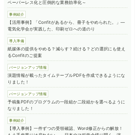
ペーパーレス化と圧倒的な業務効率化～
事例紹介
【活用事例】「Confitがあるから、冊子をやめられた。」―
電気化学会が実践した、印刷ゼロへの道のり
導入準備
紙媒体の提供をやめる？減らす？続ける？どの選択にも使え
るConfitのご提案
バージョンアップ情報
演題情報が載ったタイムテーブルPDFを作成できるようにな
りました！
バージョンアップ情報
予稿集PDFのプログラムの一段組か二段組かを選べるように
なりました！
事例紹介
【導入事例】一件ずつの受領確認、Word修正からの解放！
もう手作業には戻れない。～日本ウマ科学会様に聞く、演