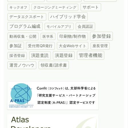
サポート
キックオフ
クロージングミーティング
ハイブリッド学会
データエクスポート
プログラム編成
会員認証
モバイルアプリ
参加登録
動画収集・公開
印刷物/制作物
医学系
参加証
受付用QR発行
大会Webサイト
座長管理
演題登録
管理者機能
演題査読
採否登録
領収書/請求書
運営ノウハウ